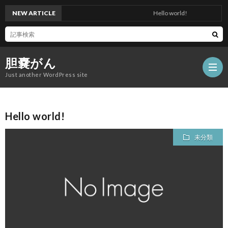
NEW ARTICLE
Hello world!
胆嚢がん
Just another WordPress site
Hello world!
サ
未分類
ン
プ
ル